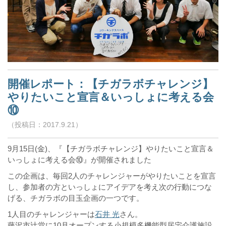
開催レポート：【チガラボチャレンジ】
やりたいこと宣言＆いっしょに考える会
⑩
（投稿日：2017.9.21）
9月15日(金)、『【チガラボチャレンジ】やりたいこと宣言＆
いっしょに考える会⑩』が開催されました
この企画は、毎回2人のチャレンジャーがやりたいことを宣言
し、参加者の方といっしょにアイデアを考え次の行動につな
げる、チガラボの目玉企画の一つです。
1人目のチャレンジャーは
石井 光
さん。
藤沢市辻堂に10月オープンする小規模多機能型居宅介護施設