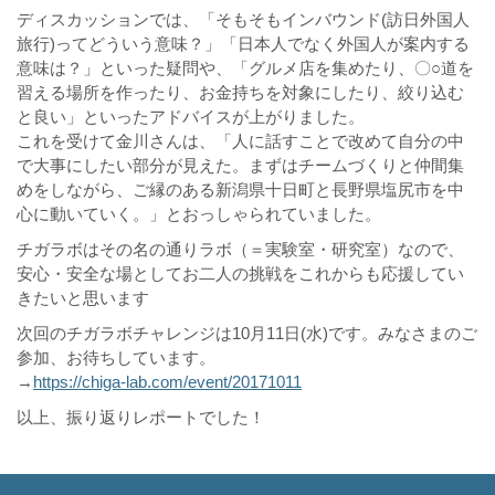
ディスカッションでは、「そもそもインバウンド(訪日外国人
旅行)ってどういう意味？」「日本人でなく外国人が案内する
意味は？」といった疑問や、「グルメ店を集めたり、〇○道を
習える場所を作ったり、お金持ちを対象にしたり、絞り込む
と良い」といったアドバイスが上がりました。
これを受けて金川さんは、「人に話すことで改めて自分の中
で大事にしたい部分が見えた。まずはチームづくりと仲間集
めをしながら、ご縁のある新潟県十日町と長野県塩尻市を中
心に動いていく。」とおっしゃられていました。
チガラボはその名の通りラボ（＝実験室・研究室）なので、
安心・安全な場としてお二人の挑戦をこれからも応援してい
きたいと思います
次回のチガラボチャレンジは10月11日(水)です。みなさまのご
参加、お待ちしています。
→
https://chiga-lab.com/event/20171011
以上、振り返りレポートでした！