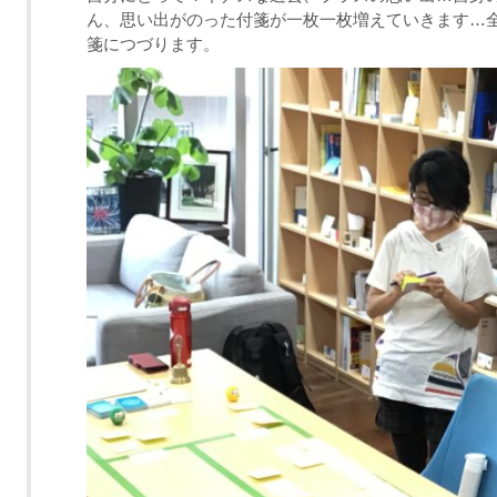
ん、思い出がのった付箋が一枚一枚増えていきます
…
箋につづります。