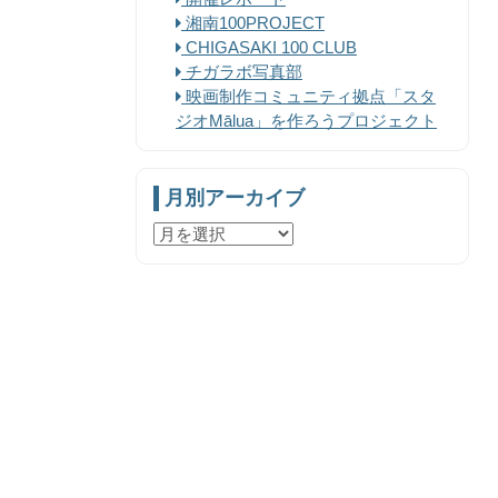
湘南100PROJECT
CHIGASAKI 100 CLUB
チガラボ写真部
映画制作コミュニティ拠点「スタ
ジオMālua」を作ろうプロジェクト
月別アーカイブ
月
別
ア
ー
カ
イ
ブ