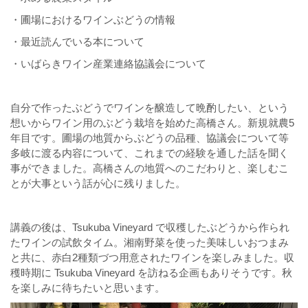
・圃場におけるワインぶどうの情報
・最近読んでいる本について
・いばらきワイン産業連絡協議会について
自分で作ったぶどうでワインを醸造して晩酌したい、という
想いからワイン用のぶどう栽培を始めた高橋さん。新規就農5
年目です。圃場の地質からぶどうの品種、協議会について等
多岐に渡る内容について、これまでの経験を通した話を聞く
事ができました。高橋さんの地質へのこだわりと、楽しむこ
とが大事という話が心に残りました。
講義の後は、Tsukuba Vineyard で収穫したぶどうから作られ
たワインの試飲タイム。湘南野菜を使った美味しいおつまみ
と共に、赤白2種類づつ用意されたワインを楽しみました。収
穫時期に Tsukuba Vineyard を訪ねる企画もありそうです。秋
を楽しみに待ちたいと思います。