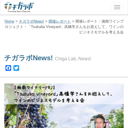
ナ
ビ
ゲ
Home
>
チガラボNews!
>
開催レポート
>
開催レポート：湘南ワインプ
ー
ロジェクト・「Tsukuba Vineyard」高橋学さんをお迎えして、ワインの
ビジネスモデルを考える会
シ
ョ
ン
チガラボNews!
Chiga Lab. News!
Facebook
Twitter