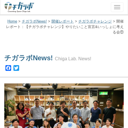
ナ
ビ
ゲ
Home
>
チガラボNews!
>
開催レポート
>
チガラボチャレンジ
>
開催
ー
レポート：【チガラボチャレンジ】やりたいこと宣言&いっしょに考え
る会㉑
シ
ョ
ン
チガラボNews!
Chiga Lab. News!
Facebook
Twitter