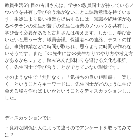
教員生活6年目の古川さんは、学校の教員同士が持っているノ
ウハウを共有し学び会う場がないことに課題意識を持ていま
す。生徒により良い授業を提供するには、知識や経験値があ
るベテランの先生が若手の先生に授業のノウハウを共有し、
学び合う必要があると古川さんは考えます。しかし、学び合
いたいと思う一方、職員会議、保護者への連絡、テストの採
点、事務作業などに時間が取られ、思うように時間が作れな
いそうです。また「○○先生には○○先生なりのやり方や考え方
があるから…」と、踏み込んだ関わりを避ける文化も根強
く、先生同士で学び合うことができていない現状です。
そのような中で「無理なく」「気持ちの良い距離感」「楽し
く」ということをキーワードに、先生同士がどのように学び
会える場を作ればよいかということをディスカッションしま
した。
ディスカッションでは
・良好な関係は人によって違うのでアンケートを取ってみて
は？