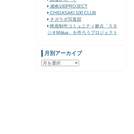
湘南100PROJECT
CHIGASAKI 100 CLUB
チガラボ写真部
映画制作コミュニティ拠点「スタ
ジオMālua」を作ろうプロジェクト
月別アーカイブ
月
別
ア
ー
カ
イ
ブ