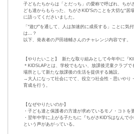
子どもたちからは「とだっち」の愛称で呼ばれ、ちがさK
ども達からもらった、ちがさKID’Sのことを大切な“
に語ってくださいました。
「“遊び”を通して、人は加速的に成長する」ことに気付い
は…？
以下、発表者の戸田雄輔さんのチャレンジ内容です。
【やりたいこと】 新たな取り組みとして今年中に『KI
＊KIDSLAPとは、学校でもない、放課後児童クラブ
場所として新たな放課後の生活を提供する施設。
→大人になって社会にでて、役立つ社会性・思いやり
育成を行う。
【なぜやりたいのか】
・子ども達と保護者の方達が求めているモノ・コトを
・翌年中学に上がる子たちに『ちがさKID’Sはなんで
という声があがっている。