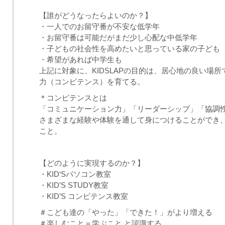
【誰がどうなったらよいのか？】
・一人でのお留守番が不安な低学年
・お留守番は可能だがまだ少し心配な中低学年
・子どもの社会性を高めたいと思っている家の子ども
・希望があれば中学生も
上記に対象に、KIDSLAPの目的は、居心地の良い場
力（コンピテンス）を育てる。
＊コンピテンスとは
「コミュニケーション力」「リーダーシップ」「協調
さまざまな経験や体験を通して身につけることができ
こと。
【どのように実現するのか？】
・KID‘Sパソコン教室
・KID’S STUDY教室
・KID’S コンピテンス教室
＃こども達の「やった」「できた！」がより増える
＃楽しむこと＝学ぶこと と認識する