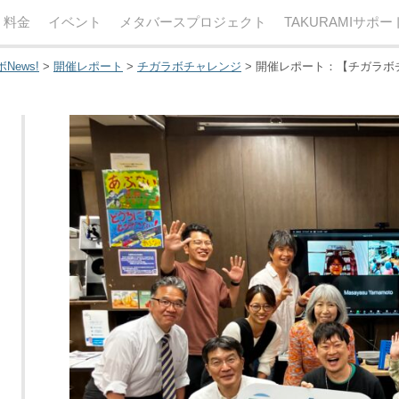
・料金
イベント
メタバースプロジェクト
TAKURAMIサポ
News!
>
開催レポート
>
チガラボチャレンジ
>
開催レポート：【チガラボ