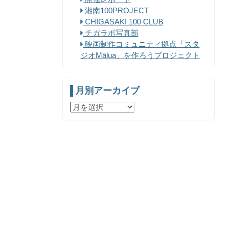
湘南100PROJECT
CHIGASAKI 100 CLUB
チガラボ写真部
映画制作コミュニティ拠点「スタ
ジオMālua」を作ろうプロジェクト
月別アーカイブ
月
別
ア
ー
カ
イ
ブ