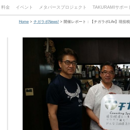
・料金
イベント
メタバースプロジェクト
TAKURAMIサポ
Home
>
チガラボNews!
>
開催レポート：【チガラボLife】現役