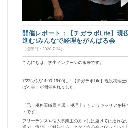
開催レポート：【チガラボLife】現
進む!みんなで経理をがんばる会
（投稿日：2020.7.24）
こんにちは、学生インターンの永来です。
7/22(水)の14:00-16:00に「【チガラボLife】
ばる会」が開催されました。
「元・税務署職員 × 現・税理士」というキャリアを持つ
トです。
フリーランスや個人事業主の方々には避けては通れな
皆で、質問して解決することができる会となっていま