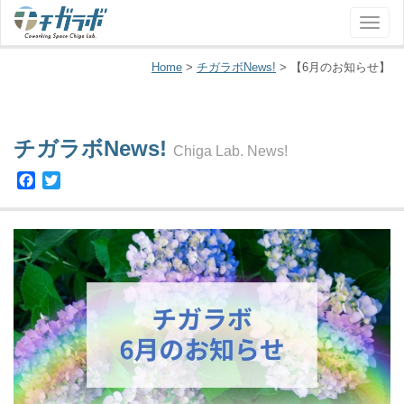
ナ
ビ
ゲ
Home
>
チガラボNews!
>
【6月のお知らせ】
ー
シ
ョ
チガラボNews!
ン
Chiga Lab. News!
Facebook
Twitter