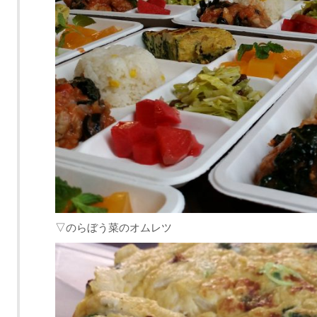
▽のらぼう菜のオムレツ