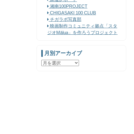
湘南100PROJECT
CHIGASAKI 100 CLUB
チガラボ写真部
映画制作コミュニティ拠点「スタ
ジオMālua」を作ろうプロジェクト
月別アーカイブ
月
別
ア
ー
カ
イ
ブ