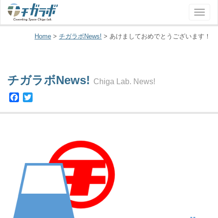
ナ
ビ
ゲ
Home
>
チガラボNews!
>
あけましておめでとうございます！
ー
シ
ョ
チガラボNews!
ン
Chiga Lab. News!
Facebook
Twitter