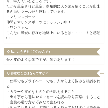
今、学んでいるところです。
たかが星空されど星空、多角的に人を読み解くことが出来
る面白いツールだと感動しています。
・マリンスポーツ
仲間とマリンスポーツにチャレンジ中！
・ワンちゃん
こんなに可愛い存在が地球上にいるとは～～～！！と感動
中
Q.私、こう見えて〇〇なんです
骨と皮のような体ですが、体力あります！
Q.得意なことはなんですか？
・仕事でもプライベートでも、人からよく悩みを相談され
る
・カラーや霊的なものとの会話をすること
・出来事から意味やメッセージを読み取り言葉にすること
・言葉の選び方が巧みだと言われる
・困っている人が目の前にいると放っておけずにお節介を