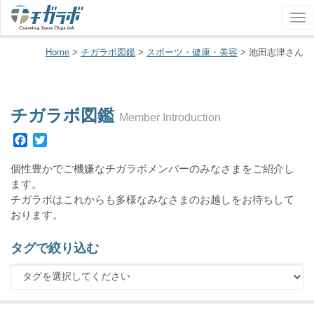
ナ
ビ
ゲ
Home
>
チガラボ図鑑
>
スポーツ・健康・美容
>
池田志津さん
ー
シ
ョ
チガラボ図鑑
ン
Member Introduction
Facebook
Twitter
個性豊かでご機嫌なチガラボメンバーのみなさまをご紹介し
ます。
チガラボはこれからも多様なみなさまのお越しをお待ちして
おります。
タグで絞り込む